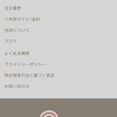
カテゴリー一覧
価格帯
バースデーセット
注文履歴
～
ご利用ガイド/送料
NEW!!
その他
当店について
販売商品
在庫あり
セール
ブログ
プロの肌補正
並び順
よくある質問
全てのアイテム
プライバシーポリシー
ランキング
特定商取引法に基づく表記
新着商品
お問い合わせ
商品一覧
最近チェックした商品