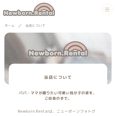
カテゴリー
ホーム
当店について
キーワード検索
すべて
トータルコーディネートセット
トータルコーディネート
男の子向けアイテム
絞り込み検索
男の子向けアイテム
セット
親カテゴリー
当店について
小物単品レンタル
パパ・ママが撮りたい可愛い我が子の姿を、
女の子向けアイテム
子カテゴリー
ご自身の手で。
小物単品レンタル
女の子向けアイテム
ギフトカード
Newborn.Rentalは、ニューボーンフォトグ