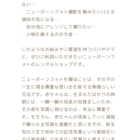
ない…
注文履歴
・ニューボーンフォト撮影を頼みたいけどお
値段が気になる…
ご利用ガイド/送料
・自分流にアレンジして撮りたい…
・小物を揃えるのが大変…
当店について
このようなお悩みやご要望を持つパパやママ
ブログ
に、ぜひご利用いただきたいニューボーンフ
ォトのレンタルショップです。
よくある質問
ニューボーンフォトを撮ることは、その子の
一生に残る貴重な思い出を捉える素晴らしい
プライバシーポリシー
方法です。赤ちゃんは、生まれたばかりの時
期には、一瞬一瞬の成長が目覚ましいため、
特定商取引法に基づく表記
その姿を写真に残せるのは、本当に貴重で
す。もちろん、赤ちゃんが成長していく過程
お問い合わせ
で撮られる写真も素敵だと思いますが、新生
児の人生で初めての記念写真という意味合い
では是非残しておきたい写真だと考えていま