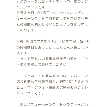
ッズのトータルコーディネートや小物のレン
カテゴリー一覧
価格帯
バースデーセット
タルショップです。
毎週金土日の2泊3日でレンタルしており、ニ
～
NEW!!
ューボーンフォト撮影で使ってみたいアイテ
ムの期間を購入していただくような形になっ
その他
ております。
販売商品
在庫あり
セール
生後4週間までを新生児と言いますが、新生児
プロの肌補正
並び順
の時期は日を追うごとにどんどん成長してい
きます。
全てのアイテム
生まれて間もない貴重な我が子の姿を、ぜひ
ランキング
可愛く撮影してあげてください。
新着商品
コーディネートを担当するのは、アパレルで
店長を勤めた経験を持ち、現在200名ほどの
商品一覧
ニューボーンフォト撮影の実績があるフォト
グラファーです。
最近チェックした商品
・地元にニューボーンフォトグラファーがい