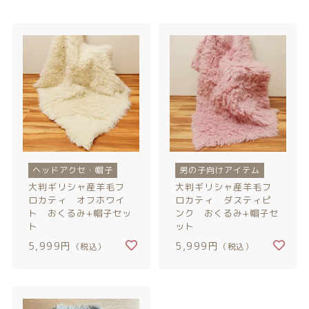
カテゴリー一覧
価格帯
バースデーセット
～
NEW!!
その他
販売商品
在庫あり
セール
プロの肌補正
並び順
全てのアイテム
ヘッドアクセ・帽子
男の子向けアイテム
ランキング
大判ギリシャ産羊毛フ
大判ギリシャ産羊毛フ
ロカティ オフホワイ
ロカティ ダスティピ
ト おくるみ+帽子セッ
ンク おくるみ+帽子セ
新着商品
ト
ット
5,999円
5,999円
（税込）
（税込）
商品一覧
最近チェックした商品