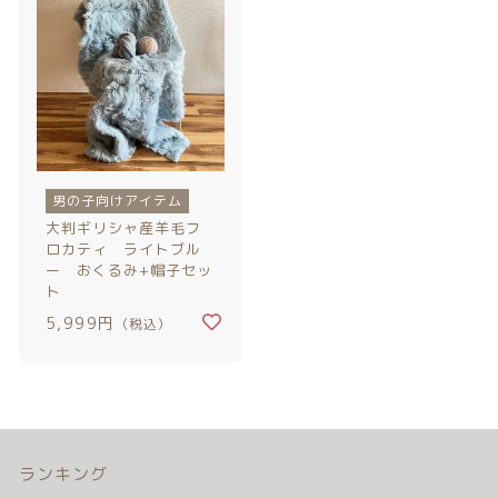
注文履歴
ご利用ガイド/送料
当店について
ブログ
男の子向けアイテム
大判ギリシャ産羊毛フ
ロカティ ライトブル
よくある質問
ー おくるみ+帽子セッ
ト
プライバシーポリシー
5,999円
（税込）
特定商取引法に基づく表記
お問い合わせ
ランキング