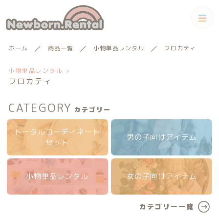
カテゴリー
ホーム
商品一覧
小物単品レンタル
フロカティ
キーワード検索
すべて
小物単品レンタル >
フロカティ
トータルコーディネートセット
CATEGORY
カテゴリー
トータルコーディネート
男の子向けアイテム
絞り込み検索
男の子向けアイテム
セット
トータルコーディネート
男の子向けアイテム
親カテゴリー
セット
小物単品レンタル
小物単品レンタル
女の子向けアイテム
女の子向けアイテム
子カテゴリー
小物単品レンタル
女の子向けアイテム
ギフトカード
カテゴリー一覧