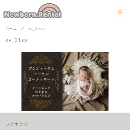
カテゴリー
ホーム
kv_01sp
キーワード検索
kv_01sp
すべて
トータルコーディネートセット
トータルコーディネート
男の子向けアイテム
絞り込み検索
男の子向けアイテム
セット
親カテゴリー
小物単品レンタル
女の子向けアイテム
子カテゴリー
小物単品レンタル
女の子向けアイテム
ギフトカード
ランキング