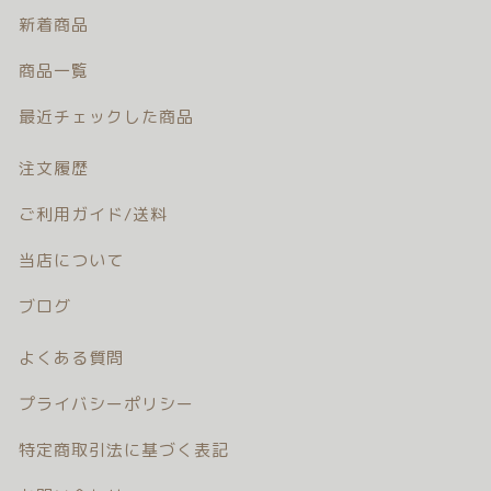
カテゴリー一覧
価格帯
新着商品
バースデーセット
～
商品一覧
NEW!!
最近チェックした商品
その他
販売商品
在庫あり
セール
注文履歴
プロの肌補正
ご利用ガイド/送料
並び順
当店について
全てのアイテム
ランキング
ブログ
新着商品
よくある質問
商品一覧
プライバシーポリシー
特定商取引法に基づく表記
最近チェックした商品