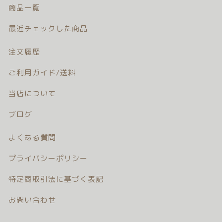
商品一覧
カテゴリー一覧
価格帯
バースデーセット
最近チェックした商品
～
NEW!!
注文履歴
その他
販売商品
在庫あり
セール
ご利用ガイド/送料
プロの肌補正
当店について
並び順
ブログ
全てのアイテム
ランキング
よくある質問
新着商品
プライバシーポリシー
特定商取引法に基づく表記
商品一覧
お問い合わせ
最近チェックした商品