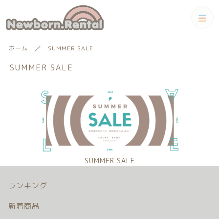
カテゴリー
ホーム
SUMMER SALE
キーワード検索
SUMMER SALE
すべて
トータルコーディネートセット
トータルコーディネート
男の子向けアイテム
絞り込み検索
男の子向けアイテム
セット
親カテゴリー
小物単品レンタル
SUMMER SALE
女の子向けアイテム
ランキング
子カテゴリー
小物単品レンタル
女の子向けアイテム
ギフトカード
新着商品