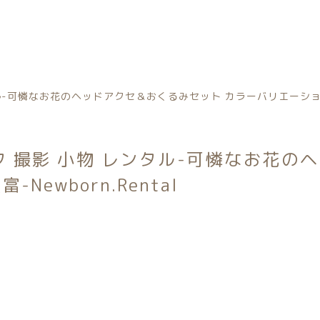
カテゴリー
-可憐なお花のヘッドアクセ＆おくるみセット カラーバリエーション豊富-
フ 撮影 小物 レンタル-可憐なお花の
ewborn.Rental
トータルコーディネートセット
子カテゴリー