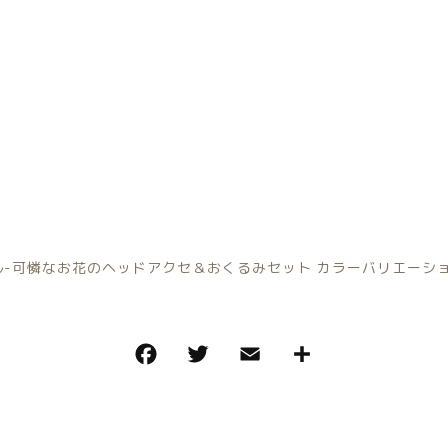
その他
在庫あり
セ
小物単品レンタル
-可憐なお花のヘッドアクセ＆おくるみセット カラーバリエーション豊富-