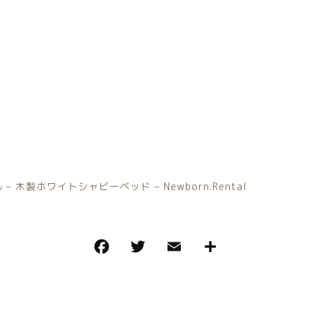
その他
在庫あり
セ
小物単品レンタル
 木製ホワイトシャビーベッド – Newborn.Rental