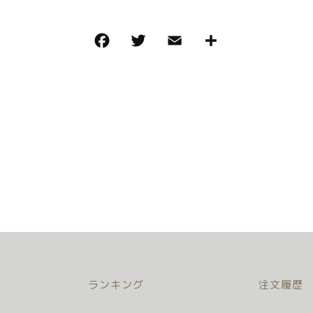
その他
在庫あり
セ
小物単品レンタル
ランキング
注文履歴