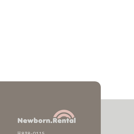
注文履歴
価格帯
ご利用ガイド/送料
～
当店について
並び順
ブログ
よくある質問
プライバシーポリシー
特定商取引法に基づく表記
お問い合わせ
〒838-0115