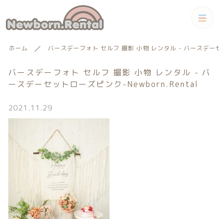
カテゴリー
ホーム
バースデーフォト セルフ 撮影 小物 レンタル - バースデーセッ
キーワード検索
すべて
バースデーフォト セルフ 撮影 小物 レンタル - バ
ースデーセットローズピンク-Newborn.Rental
トータルコーディネートセット
2021.11.29
トータルコーディネート
男の子向けアイテム
絞り込み検索
男の子向けアイテム
セット
親カテゴリー
小物単品レンタル
女の子向けアイテム
子カテゴリー
小物単品レンタル
女の子向けアイテム
ギフトカード