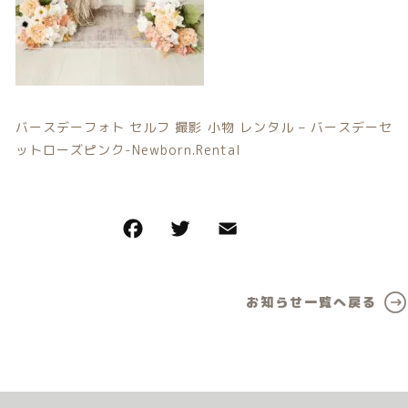
カテゴリー一覧
価格帯
バースデーセット
～
NEW!!
その他
販売商品
在庫あり
セール
バースデーフォト セルフ 撮影 小物 レンタル – バースデーセ
ットローズピンク-Newborn.Rental
プロの肌補正
並び順
全てのアイテム
ランキング
新着商品
お知らせ一覧へ戻る
商品一覧
最近チェックした商品