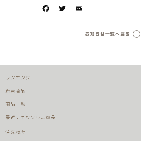
カテゴリー一覧
価格帯
バースデーセット
～
NEW!!
お知らせ一覧へ戻る
その他
販売商品
在庫あり
セール
プロの肌補正
並び順
全てのアイテム
ランキング
ランキング
新着商品
新着商品
商品一覧
商品一覧
最近チェックした商品
最近チェックした商品
注文履歴