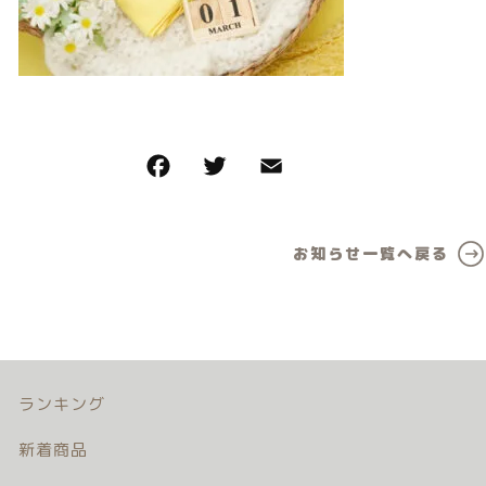
カテゴリー一覧
価格帯
バースデーセット
～
NEW!!
その他
販売商品
在庫あり
セール
プロの肌補正
並び順
お知らせ一覧へ戻る
全てのアイテム
ランキング
新着商品
商品一覧
ランキング
新着商品
最近チェックした商品