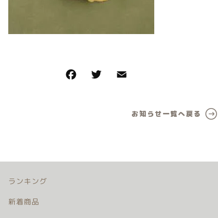
カテゴリー一覧
価格帯
バースデーセット
～
NEW!!
その他
販売商品
在庫あり
セール
プロの肌補正
並び順
お知らせ一覧へ戻る
全てのアイテム
ランキング
新着商品
商品一覧
ランキング
新着商品
最近チェックした商品