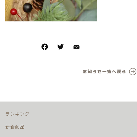
カテゴリー一覧
価格帯
バースデーセット
～
NEW!!
その他
販売商品
在庫あり
セール
プロの肌補正
並び順
お知らせ一覧へ戻る
全てのアイテム
ランキング
新着商品
商品一覧
ランキング
新着商品
最近チェックした商品