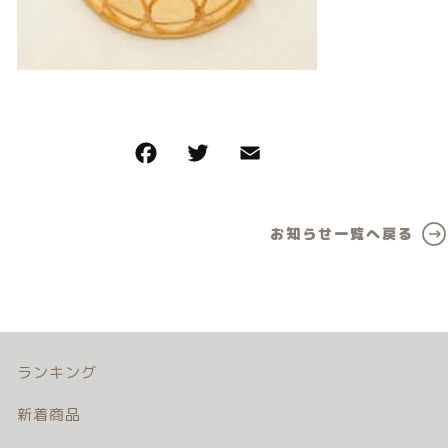
カテゴリー一覧
価格帯
バースデーセット
～
NEW!!
その他
販売商品
在庫あり
セール
プロの肌補正
並び順
お知らせ一覧へ戻る
全てのアイテム
ランキング
新着商品
商品一覧
ランキング
新着商品
最近チェックした商品