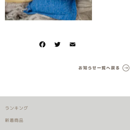
カテゴリー一覧
価格帯
バースデーセット
～
NEW!!
その他
販売商品
在庫あり
セール
プロの肌補正
並び順
お知らせ一覧へ戻る
全てのアイテム
ランキング
新着商品
商品一覧
ランキング
新着商品
最近チェックした商品