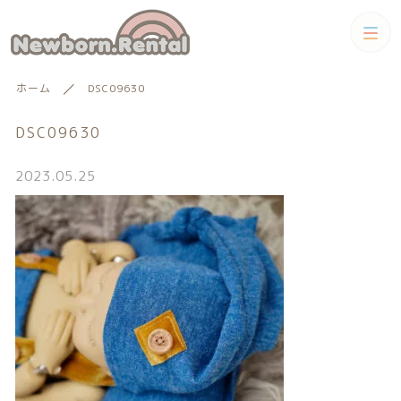
カテゴリー
ホーム
DSC09630
キーワード検索
すべて
DSC09630
トータルコーディネートセット
2023.05.25
トータルコーディネート
男の子向けアイテム
絞り込み検索
男の子向けアイテム
セット
親カテゴリー
小物単品レンタル
女の子向けアイテム
子カテゴリー
小物単品レンタル
女の子向けアイテム
ギフトカード