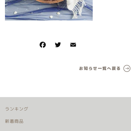
カテゴリー一覧
価格帯
バースデーセット
～
NEW!!
その他
販売商品
在庫あり
セール
プロの肌補正
並び順
お知らせ一覧へ戻る
全てのアイテム
ランキング
新着商品
商品一覧
ランキング
新着商品
最近チェックした商品