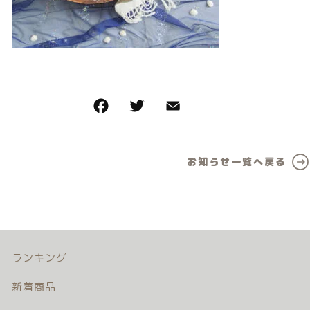
カテゴリー一覧
価格帯
バースデーセット
～
NEW!!
その他
販売商品
在庫あり
セール
プロの肌補正
並び順
お知らせ一覧へ戻る
全てのアイテム
ランキング
新着商品
商品一覧
ランキング
新着商品
最近チェックした商品