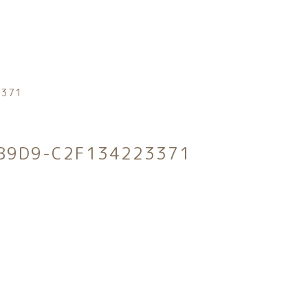
カテゴリー
3371
B9D9-C2F134223371
トータルコーディネートセット
子カテゴリー