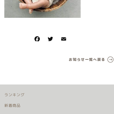
カテゴリー一覧
価格帯
バースデーセット
～
NEW!!
その他
販売商品
在庫あり
セール
プロの肌補正
並び順
お知らせ一覧へ戻る
全てのアイテム
ランキング
新着商品
商品一覧
ランキング
新着商品
最近チェックした商品