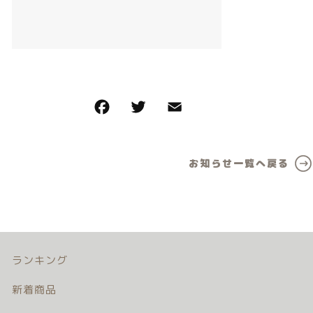
カテゴリー一覧
価格帯
バースデーセット
～
NEW!!
その他
販売商品
在庫あり
セール
プロの肌補正
並び順
お知らせ一覧へ戻る
全てのアイテム
ランキング
新着商品
商品一覧
ランキング
新着商品
最近チェックした商品