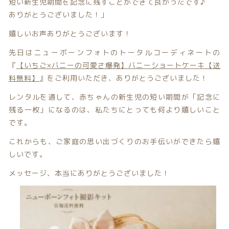
短い新生児期間を記念に残すことができて良かったです♪
注文履歴
ありがとうございました！」
嬉しいお声ありがとうございます！
ご利用ガイド/送料
先日はニューボーンフォトのトータルコーディネートの
当店について
『
【いちご×バニーの可愛さ爆発】バニーショートケーキ【送
料無料】
』をご利用いただき、ありがとうございました！
ブログ
レンタルを通して、赤ちゃんの新生児の短い期間が「記念に
残る一枚」になるのは、私たちにとっても何より嬉しいこと
よくある質問
です。
これからも、ご家庭の思い出づくりのお手伝いができたら嬉
プライバシーポリシー
しいです。
特定商取引法に基づく表記
メッセージ、本当にありがとうございました！
お問い合わせ