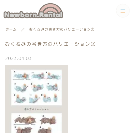
カテゴリー
ホーム
おくるみの巻き方のバリエーション②
キーワード検索
すべて
おくるみの巻き方のバリエーション②
トータルコーディネートセット
2023.04.03
トータルコーディネート
男の子向けアイテム
絞り込み検索
男の子向けアイテム
セット
親カテゴリー
小物単品レンタル
女の子向けアイテム
子カテゴリー
小物単品レンタル
女の子向けアイテム
ギフトカード