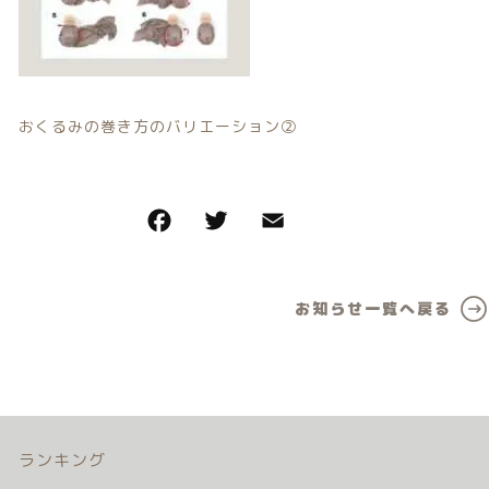
カテゴリー一覧
価格帯
バースデーセット
～
NEW!!
その他
おくるみの巻き方のバリエーション②
販売商品
在庫あり
セール
プロの肌補正
並び順
全てのアイテム
ランキング
お知らせ一覧へ戻る
新着商品
商品一覧
最近チェックした商品
ランキング