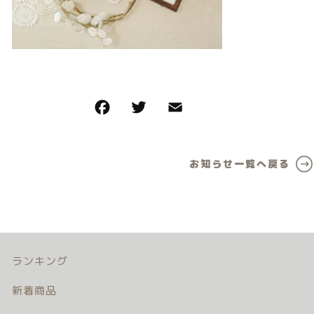
カテゴリー一覧
価格帯
バースデーセット
～
NEW!!
その他
販売商品
在庫あり
セール
プロの肌補正
並び順
お知らせ一覧へ戻る
全てのアイテム
ランキング
新着商品
商品一覧
ランキング
新着商品
最近チェックした商品