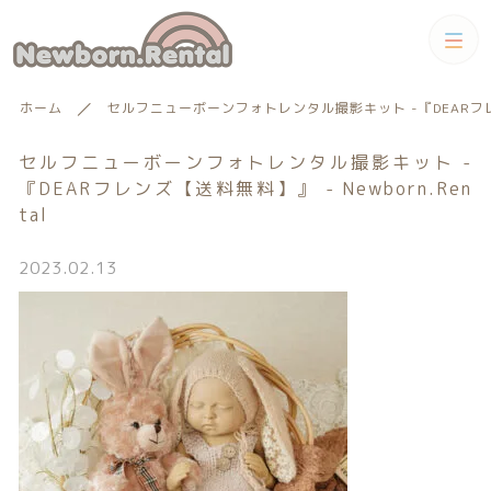
カテゴリー
ホーム
セルフニューボーンフォトレンタル撮影キット -『DEARフレンズ【
キーワード検索
すべて
セルフニューボーンフォトレンタル撮影キット -
『DEARフレンズ【送料無料】』 - Newborn.Ren
tal
トータルコーディネートセット
トータルコーディネート
男の子向けアイテム
2023.02.13
絞り込み検索
男の子向けアイテム
セット
親カテゴリー
小物単品レンタル
女の子向けアイテム
子カテゴリー
小物単品レンタル
女の子向けアイテム
ギフトカード