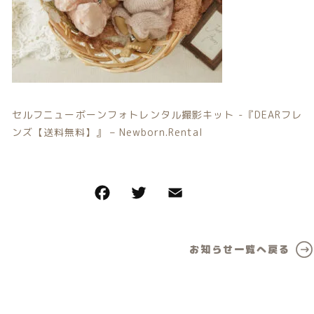
カテゴリー一覧
価格帯
バースデーセット
～
NEW!!
その他
販売商品
在庫あり
セール
セルフニューボーンフォトレンタル撮影キット -『DEARフレ
プロの肌補正
ンズ【送料無料】』 – Newborn.Rental
並び順
全てのアイテム
ランキング
新着商品
お知らせ一覧へ戻る
商品一覧
最近チェックした商品