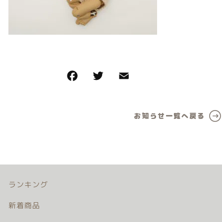
カテゴリー一覧
価格帯
バースデーセット
～
NEW!!
その他
販売商品
在庫あり
セール
プロの肌補正
並び順
お知らせ一覧へ戻る
全てのアイテム
ランキング
新着商品
商品一覧
ランキング
新着商品
最近チェックした商品