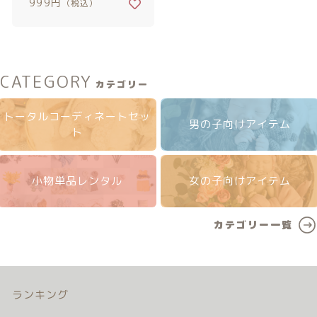
999円
（税込）
カテゴリー一覧
価格帯
バースデーセット
～
NEW!!
その他
CATEGORY
カテゴリー
販売商品
在庫あり
セール
トータルコーディネートセッ
男の子向けアイテム
ト
プロの肌補正
並び順
全てのアイテム
小物単品レンタル
女の子向けアイテム
ランキング
新着商品
カテゴリー一覧
商品一覧
ランキング
最近チェックした商品