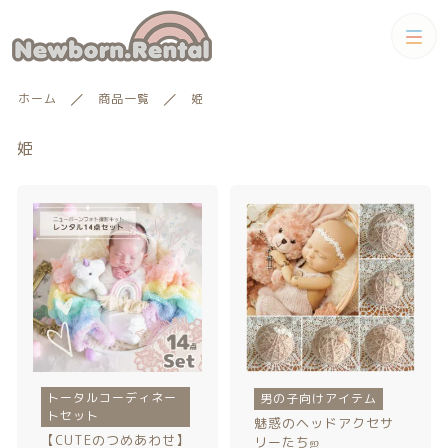
カテゴリー
ホーム
商品一覧
姫
キーワード検索
すべて
姫
トータルコーディネートセット
トータルコーディネート
男の子向けアイテム
絞り込み検索
男の子向けアイテム
セット
親カテゴリー
小物単品レンタル
女の子向けアイテム
子カテゴリー
トータルコーディネー
男の子向けアイテム
小物単品レンタル
女の子向けアイテム
ギフトカード
トセット
魅惑のヘッドアクセサ
【CUTEのつめあわせ】
リーたちஐ‬