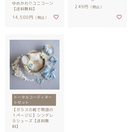
ゆめかわ♡ユニコーン
カテゴリー一覧
価格帯
バースデーセット
249円
（税込）
【送料無料】
～
14,500円
（税込）
NEW!!
その他
販売商品
在庫あり
セール
プロの肌補正
並び順
全てのアイテム
ランキング
新着商品
トータルコーディネー
トセット
商品一覧
【ガラスの靴で物語の
１ページに】シンデレ
ラシューズ【送料無
最近チェックした商品
料】