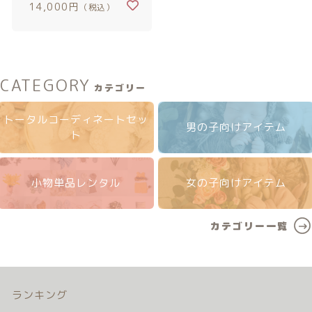
14,000円
（税込）
注文履歴
ご利用ガイド/送料
CATEGORY
当店について
カテゴリー
トータルコーディネートセッ
ブログ
男の子向けアイテム
ト
よくある質問
小物単品レンタル
女の子向けアイテム
プライバシーポリシー
カテゴリー一覧
特定商取引法に基づく表記
お問い合わせ
ランキング