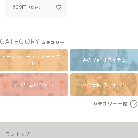
カテゴリー一覧
価格帯
バースデーセット
699円
（税込）
～
NEW!!
その他
CATEGORY
販売商品
在庫あり
セール
カテゴリー
トータルコーディネートセッ
プロの肌補正
男の子向けアイテム
並び順
ト
全てのアイテム
ランキング
小物単品レンタル
女の子向けアイテム
新着商品
カテゴリー一覧
商品一覧
最近チェックした商品
ランキング