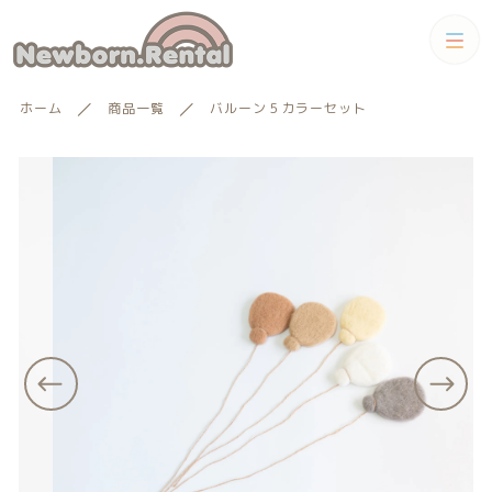
カートに商品を追加しました
カテゴリー
ホーム
商品一覧
バルーン５カラーセット
キーワード検索
すべて
バルーン５カラーセット
レンタル期間を選択
トータルコーディネートセット
数量
トータルコーディネート
男の子向けアイテム
絞り込み検索
（税込）
男の子向けアイテム
セット
親カテゴリー
小物単品レンタル
ショッピングを続ける
女の子向けアイテム
子カテゴリー
小物単品レンタル
女の子向けアイテム
ギフトカード
カートを確認する