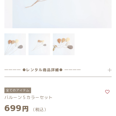
カテゴリー一覧
価格帯
バースデーセット
～
NEW!!
その他
販売商品
在庫あり
セール
プロの肌補正
並び順
全てのアイテム
ランキング
┈┈┈┈ ❁レンタル商品詳細❁ ┈┈┈┈
新着商品
全てのアイテム
商品一覧
バルーン５カラーセット
699
円
最近チェックした商品
（税込）