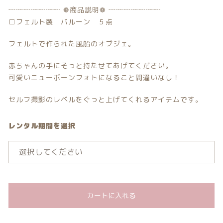
┈┈┈┈┈┈┈ ❁商品説明❁ ┈┈┈┈┈┈┈
注文履歴
□フェルト製 バルーン ５点
ご利用ガイド/送料
フェルトで作られた風船のオブジェ。
当店について
赤ちゃんの手にそっと持たせてあげてください。
可愛いニューボーンフォトになること間違いなし！
ブログ
セルフ撮影のレベルをぐっと上げてくれるアイテムです。
よくある質問
レンタル期間を選択
プライバシーポリシー
特定商取引法に基づく表記
お問い合わせ
カートに入れる