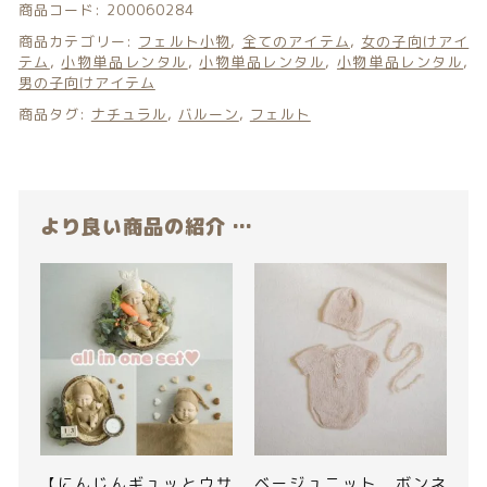
商品コード:
200060284
商品カテゴリー:
フェルト小物
,
全てのアイテム
,
女の子向けアイ
テム
,
小物単品レンタル
,
小物単品レンタル
,
小物単品レンタル
,
男の子向けアイテム
© 2026 Newborn.Rental
商品タグ:
ナチュラル
,
バルーン
,
フェルト
より良い商品の紹介 …
【にんじんギュッとウサ
ベージュニット ボンネ