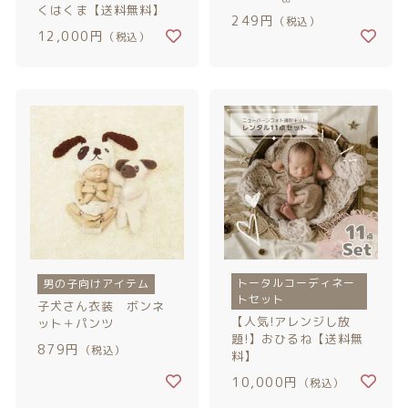
くはくま【送料無料】
カテゴリー一覧
価格帯
バースデーセット
249円
（税込）
12,000円
（税込）
～
NEW!!
その他
販売商品
在庫あり
セール
プロの肌補正
並び順
全てのアイテム
ランキング
トータルコーディネー
新着商品
男の子向けアイテム
トセット
子犬さん衣装 ボンネ
【人気!アレンジし放
ット＋パンツ
商品一覧
題!】おひるね【送料無
879円
（税込）
料】
最近チェックした商品
10,000円
（税込）