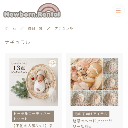
カテゴリー
ホーム
商品一覧
ナチュラル
キーワード検索
すべて
ナチュラル
トータルコーディネートセット
トータルコーディネート
男の子向けアイテム
絞り込み検索
男の子向けアイテム
セット
親カテゴリー
小物単品レンタル
女の子向けアイテム
子カテゴリー
トータルコーディネー
男の子向けアイテム
小物単品レンタル
女の子向けアイテム
ギフトカード
トセット
魅惑のヘッドアクセサ
【不動の人気No.1】ぼ
リーたちஐ‬