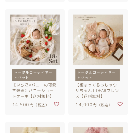
注文履歴
ご利用ガイド/送料
当店について
ブログ
よくある質問
トータルコーディネー
トータルコーディネー
トセット
トセット
プライバシーポリシー
【いちご×バニーの可愛
【極まってるおしゃウ
さ爆発】バニーショー
サちゃん】DEARフレン
トケーキ【送料無料】
ズ【送料無料】
特定商取引法に基づく表記
14,500円
14,000円
（税込）
（税込）
お問い合わせ