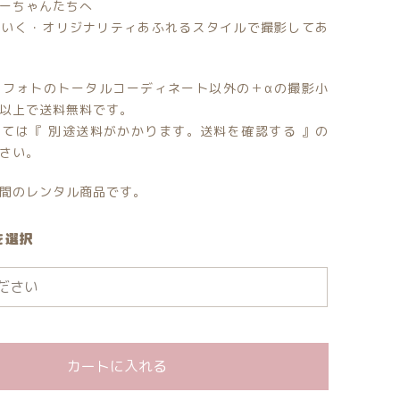
ーちゃんたちへ
わいく・オリジナリティあふれるスタイルで撮影してあ
ール
する
女の子向けアイテム
ンフォトのトータルコーディネート以外の＋αの撮影小
以上で送料無料です。
ては『 別途送料がかかります。送料を確認する 』の
さい。
間のレンタル商品です。
を選択
カートに入れる