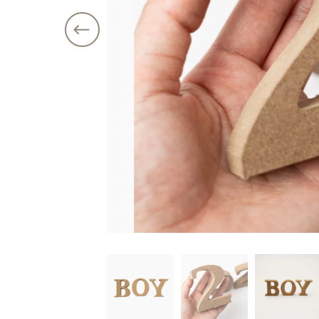
注文履歴
価格帯
ご利用ガイド/送料
～
ショ
当店について
並び順
ブログ
よくある質問
プライバシーポリシー
特定商取引法に基づく表記
お問い合わせ