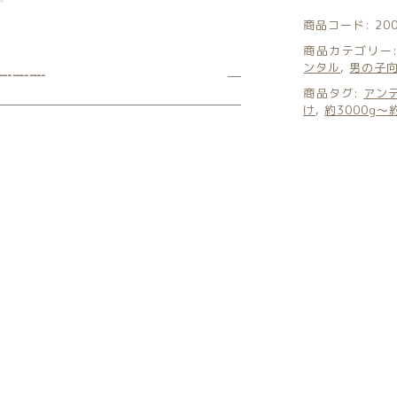
商品コード:
20
商品カテゴリー
ンタル
,
男の子
┈┈┈
商品タグ:
アン
け
,
約3000g〜
て