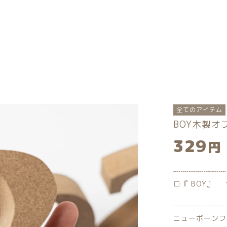
カテゴリー
しました
全てのアイテム
BOY木製オ
329
Y木製オブジェ
円
タル期間を選択
トータルコーディネートセット
┈┈┈┈┈┈┈
子カテゴリー
□『 BOY』
┈┈┈┈┈┈┈
ニューボーンフ