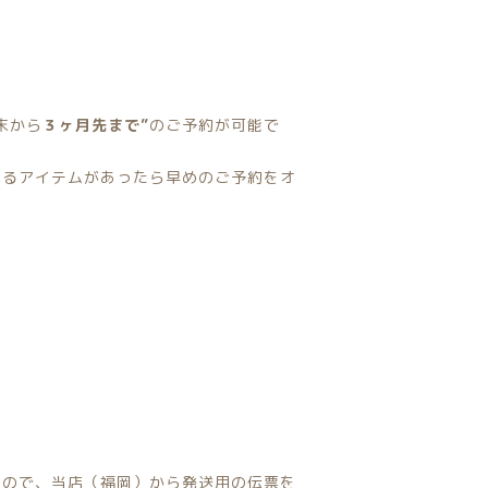
末から
３ヶ月先まで”
のご予約が可能で
なるアイテムがあったら早めのご予約をオ
すので、当店（福岡）から発送用の伝票を