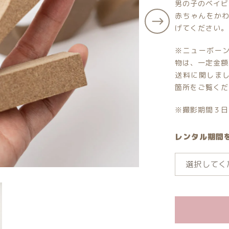
男の子のベイビ
その他
赤ちゃんをか
げてください。
在庫あり
セ
ッピングを続ける
カートを確認
小物単品レンタル
※ニューボー
物は、一定金額
送料に関しまし
箇所をご覧くだ
※撮影期間３日
レンタル期間