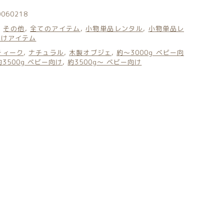
0060218
:
その他
,
全てのアイテム
,
小物単品レンタル
,
小物単品レ
向けアイテム
ティーク
,
ナチュラル
,
木製オブジェ
,
約〜3000g ベビー向
約3500g ベビー向け
,
約3500g〜 ベビー向け