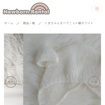
カートに商品を追加しました
カテゴリー
ホーム
商品一覧
くまちゃんモヘアニット帽ホワイト
キーワード検索
すべて
くまちゃんモヘアニット帽ホワイト
レンタル期間を選択
トータルコーディネートセット
数量
トータルコーディネート
男の子向けアイテム
絞り込み検索
（税込）
男の子向けアイテム
セット
親カテゴリー
小物単品レンタル
ショッピングを続ける
女の子向けアイテム
子カテゴリー
小物単品レンタル
女の子向けアイテム
ギフトカード
カートを確認する