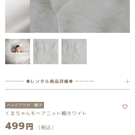
カテゴリー一覧
価格帯
バースデーセット
～
NEW!!
その他
販売商品
在庫あり
セール
プロの肌補正
並び順
全てのアイテム
ランキング
┈┈┈┈ ❁レンタル商品詳細❁ ┈┈┈┈
新着商品
ヘッドアクセ・帽子
商品一覧
くまちゃんモヘアニット帽ホワイト
499
円
最近チェックした商品
（税込）