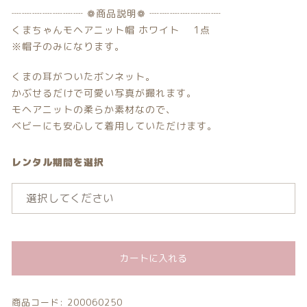
┈┈┈┈┈┈┈ ❁商品説明❁ ┈┈┈┈┈┈┈
注文履歴
くまちゃんモヘアニット帽 ホワイト 1点
※帽子のみになります。
ご利用ガイド/送料
くまの耳がついたボンネット。
当店について
かぶせるだけで可愛い写真が撮れます。
モヘアニットの柔らか素材なので、
ブログ
ベビーにも安心して着用していただけます。
よくある質問
レンタル期間を選択
プライバシーポリシー
特定商取引法に基づく表記
カートに入れる
お問い合わせ
商品コード:
200060250