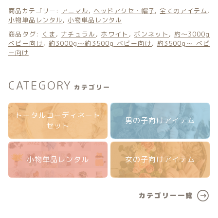
商品カテゴリー:
アニマル
,
ヘッドアクセ・帽子
,
全てのアイテム
,
小物単品レンタル
,
小物単品レンタル
商品タグ:
くま
,
ナチュラル
,
ホワイト
,
ボンネット
,
約〜3000g
ベビー向け
,
約3000g〜約3500g ベビー向け
,
約3500g〜 ベビ
© 2026 Newborn.Rental
ー向け
CATEGORY
カテゴリー
トータルコーディネート
男の子向けアイテム
セット
小物単品レンタル
女の子向けアイテム
カテゴリー一覧