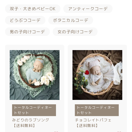
カテゴリー一覧
価格帯
バースデーセット
双子・大きめベビーOK
アンティークコーデ
～
どうぶつコーデ
ボタニカルコーデ
NEW!!
男の子向けコーデ
女の子向けコーデ
その他
販売商品
在庫あり
セール
プロの肌補正
並び順
全てのアイテム
ランキング
新着商品
商品一覧
トータルコーディネー
トータルコーディネー
トセット
トセット
みどりのラブソング
チョコレイトパフェ
最近チェックした商品
【送料無料】
【送料無料】