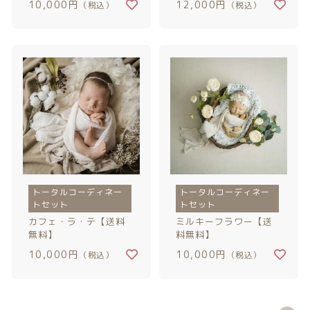
10,000円
12,000円
（税込）
（税込）
注文履歴
ご利用ガイド/送料
当店について
ブログ
よくある質問
トータルコーディネー
トータルコーディネー
プライバシーポリシー
トセット
トセット
カフェ・ラ・テ【送料
ミルキーフラワー【送
特定商取引法に基づく表記
無料】
料無料】
10,000円
10,000円
（税込）
（税込）
お問い合わせ