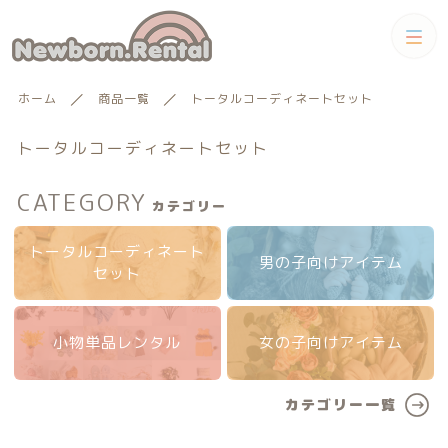
カテゴリー
ホーム
商品一覧
トータルコーディネートセット
キーワード検索
すべて
トータルコーディネートセット
トータルコーディネートセット
CATEGORY
カテゴリー
トータルコーディネート
男の子向けアイテム
絞り込み検索
男の子向けアイテム
トータルコーディネート
セット
男の子向けアイテム
セット
親カテゴリー
小物単品レンタル
小物単品レンタル
女の子向けアイテム
女の子向けアイテム
子カテゴリー
カテゴリー一覧
小物単品レンタル
女の子向けアイテム
ギフトカード